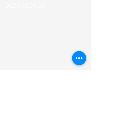
2025.10.24-26
Makoto delivered a poster presentation at
JRRS/ACRR2025!
前
次