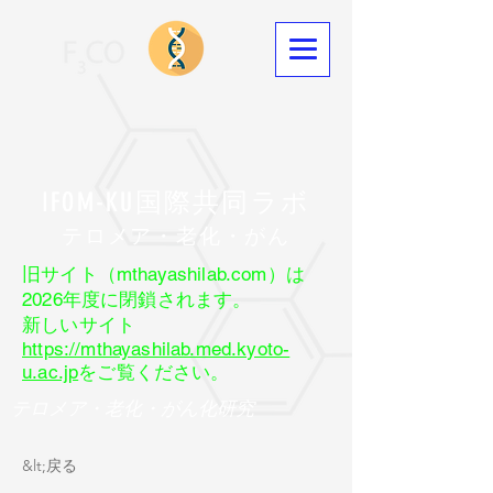
IFOM-KU国際共同ラボ
​テロメア・老化・がん
旧サイト（mthayashilab.com）は
2026年度に閉鎖されます。
新しいサイト
https://mthayashilab.med.kyoto-
u.ac.jp
をご覧ください。
テロメア・老化・がん化研究
&lt;戻る