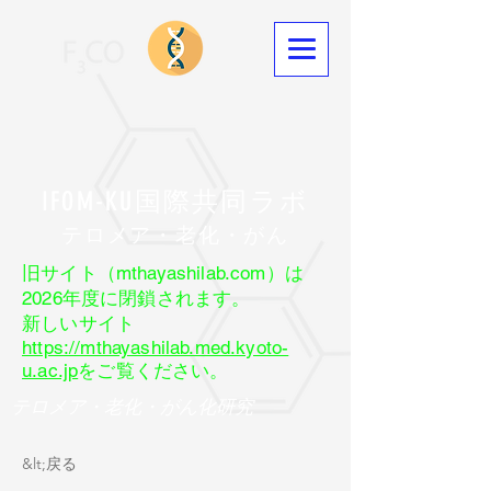
IFOM-KU国際共同ラボ
​テロメア・老化・がん
旧サイト（mthayashilab.com）は
2026年度に閉鎖されます。
新しいサイト
https://mthayashilab.med.kyoto-
u.ac.jp
をご覧ください。
テロメア・老化・がん化研究
&lt;戻る