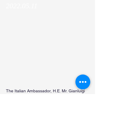
2022.05.11
The Italian Ambassador, H.E. Mr. Gianluigi
Benedetti, the Consul General of Italy in
Osaka, Mr. Marco Prencipe, and the
Science Counsellor of Italy, Prof. Enrico
Traversa paid a courtesy visit to Kyoto
University and stopped by IFOM-KU JRL!