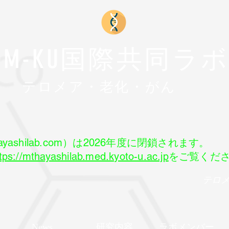
FOM-KU国際共同ラ
​テロメア・老化・がん
yashilab.com）は2026年度に閉鎖されます。
tps://mthayashilab.med.kyoto-u.ac.jp
をご覧くだ
テロ
News
研究内容
ラボメンバー