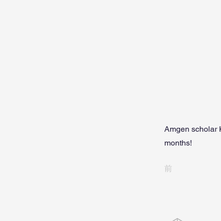
Amgen scholar Ke
months!
前