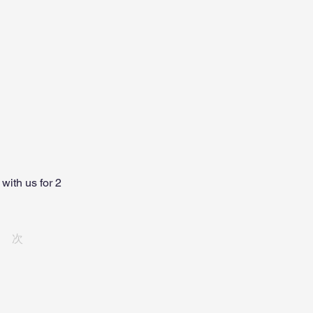
with us for 2
次