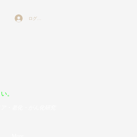
ログイン
ボ
さい。
メア・老化・がん化研究
More