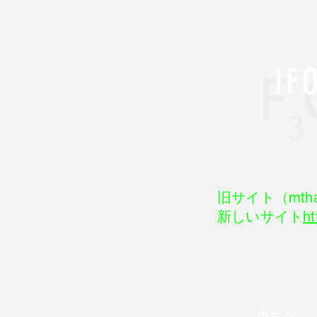
I
旧サイト（mtha
新しいサイト
ht
ホーム