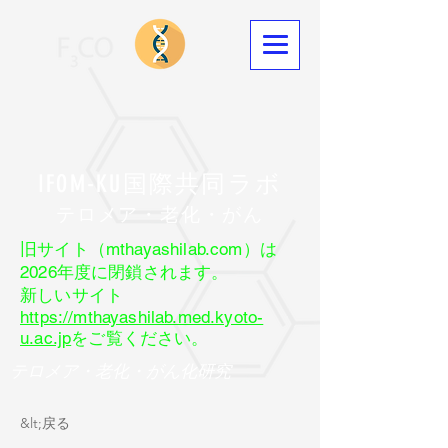
IFOM-KU国際共同ラボ
​テロメア・老化・がん
旧サイト（mthayashilab.com）は
2026年度に閉鎖されます。
新しいサイト
https://mthayashilab.med.kyoto-
u.ac.jp
をご覧ください。
テロメア・老化・がん化研究
&lt;戻る