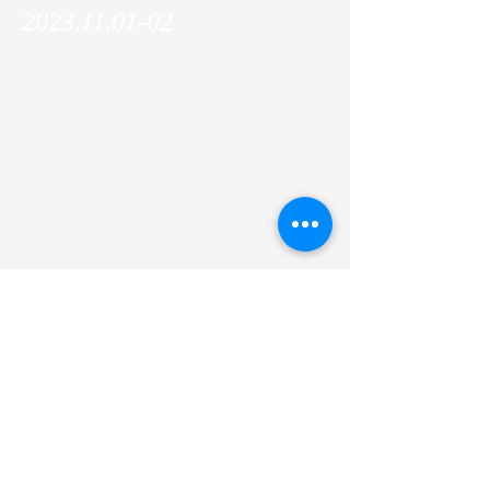
2023.11.01-02
Makoto gave an intensive lecture at Nagoya
University!
前
次