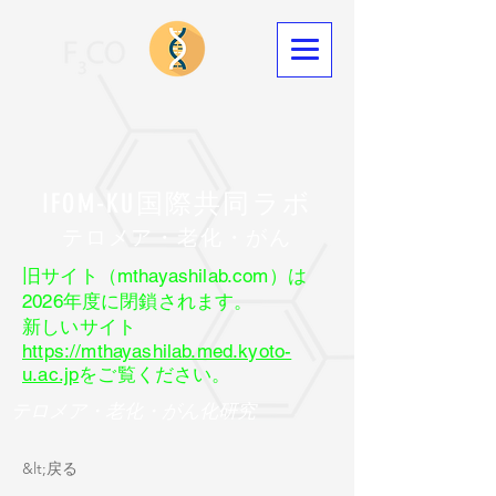
IFOM-KU国際共同ラボ
​テロメア・老化・がん
旧サイト（mthayashilab.com）は
2026年度に閉鎖されます。
新しいサイト
https://mthayashilab.med.kyoto-
u.ac.jp
をご覧ください。
テロメア・老化・がん化研究
&lt;戻る