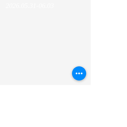
2026.05.31-06.03
Shunya (D2) and Placide (D3) attended the
International Symposium on Chromosome
Dynamics: from structure to cellular function
@ Awaji Island and delivered poster
presentations!