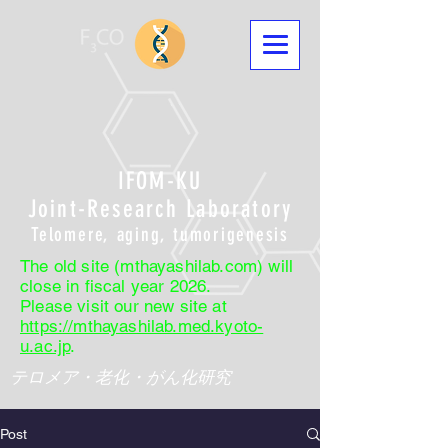
IFOM-KU
Joint-Research Laboratory
Telomere, aging, tumorigenesis
The old site (mthayashilab.com) will
close in fiscal year 2026.
Please visit our new site at
https://mthayashilab.med.kyoto-
u.ac.jp
.
テロメア・老化・がん化研究
Post